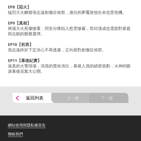
EP8【惡火】
猛烈大火觸發張志遠創傷症候群，過往的夢魘使他生命也受危機。
EP9【真相】
商場大火死傷慘重，同安分隊陷入愁雲慘霧，而邱漢成也需面對家庭
與志願的艱難選擇。
EP10【初衷】
張志遠終於下定決心不再逃避，正向面對創傷症候群。
EP11【幕後紀實】
逼真的火警現場，演員的賣命演出，幕後人員的縝密規劃，火神的眼
淚幕後花絮大公開。
返回列表
上一篇
下一篇
網站使用與隱私權宣告
聯絡我們