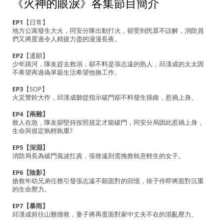
《火神的眼淚》各集節目簡介
EP1
【日常】
地方公寓發生大火，同安分隊出動打火，卻受到民眾不諒解，消防員
們又將度過令人精疲力盡的漫漫長夜。
EP2
【遺願】
少年跳河，隊友趕去救溺，卻不料是張志遠的熟人，邱漢成的太太因
不希望再過偽單親生活希望他換工作。
EP3
【SOP】
火災警鈴大作，邱漢成聽從指示破門卻不料發生插曲，惹禍上身。
EP4【兩難】
救人在急，隊友卻堅持按照規定才能破門，同安分局因此惹禍上身，
生命與規定孰輕孰重?
EP5【深淵】
消防局長為破門風波扛責，張致遠則需挽救執意輕生的女子。
EP6【陰影】
搶救年幼兄弟任務引發張志遠不願面對的回憶，徐子伶即將面對沉重
的生命壓力。
EP7【暴雨】
邱漢成前往山難搜救，妻子將再度面對家中丈夫不在的混亂壓力。