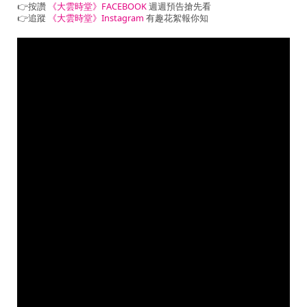
👉按讚
《大雲時堂》FACEBOOK
週週預告搶先看
👉追蹤
《大雲時堂》Instagram
有趣花絮報你知