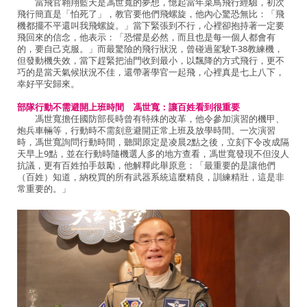
當飛官翱翔藍天是馮世寬的夢想，憶起當年菜鳥飛行經驗，初次
飛行簡直是「怕死了」，教官要他們飛螺旋，他內心驚恐無比：「飛
機都擺不平還叫我飛螺旋。」當下緊張到不行，心裡卻抱持著一定要
飛回來的信念，他表示：「恐懼是必然，而且也是每一個人都會有
的，要自己克服。」而最驚險的飛行狀況，曾碰過駕駛T-38教練機，
但發動機失效，當下趕緊把油門收到最小，以飄降的方式飛行，更不
巧的是當天氣候狀況不佳，還帶著學官一起飛，心裡真是七上八下，
幸好平安歸來。
部隊行動不需避開上班時間 馮世寬：讓百姓看到很重要
馮世寬擔任國防部長時曾有特殊的改革，他令參加演習的機甲、
炮兵車輛等，行動時不需刻意避開正常上班及放學時間。一次演習
時，馮世寬詢問行動時間，聽聞原定是凌晨2點之後，立刻下令改成隔
天早上9點，並在行動時隨機選人多的地方查看，馮世寬發現不但沒人
抗議，更有百姓拍手鼓勵，他解釋此舉原意：「最重要的是讓他們
（百姓）知道，納稅買的所有武器系統這麼精良，訓練精壯，這是非
常重要的。」