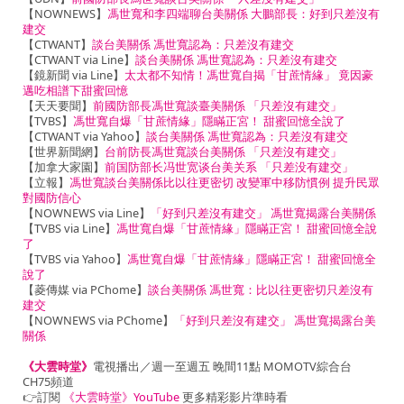
【NOWNEWS】
馮世寬和李四端聊台美關係 大鵬部長：好到只差沒有
建交
【CTWANT】
談台美關係 馮世寬認為：只差沒有建交
【CTWANT via Line】
談台美關係 馮世寬認為：只差沒有建交
【鏡新聞 via Line】
太太都不知情！馮世寬自揭「甘蔗情緣」 竟因豪
邁吃相譜下甜蜜回憶
【天天要聞】
前國防部長馮世寬談臺美關係 「只差沒有建交」
【TVBS】
馮世寬自爆「甘蔗情緣」隱瞞正宮！ 甜蜜回憶全說了
【CTWANT via Yahoo】
談台美關係 馮世寬認為：只差沒有建交
【世界新聞網】
台前防長馮世寬談台美關係 「只差沒有建交」
【加拿大家園】
前国防部长冯世宽谈台美关系 「只差没有建交」
【立報】
馮世寬談台美關係比以往更密切 改變軍中移防慣例 提升民眾
對國防信心
【NOWNEWS via Line】
「好到只差沒有建交」 馮世寬揭露台美關係
【TVBS via Line】
馮世寬自爆「甘蔗情緣」隱瞞正宮！ 甜蜜回憶全說
了
【TVBS via Yahoo】
馮世寬自爆「甘蔗情緣」隱瞞正宮！ 甜蜜回憶全
說了
【菱傳媒 via PChome】
談台美關係 馮世寬：比以往更密切只差沒有
建交
【NOWNEWS via PChome】
「好到只差沒有建交」 馮世寬揭露台美
關係
《大雲時堂》
電視播出／週一至週五 晚間11點 MOMOTV綜合台
CH75頻道
👉訂閱
《大雲時堂》YouTube
更多精彩影片準時看