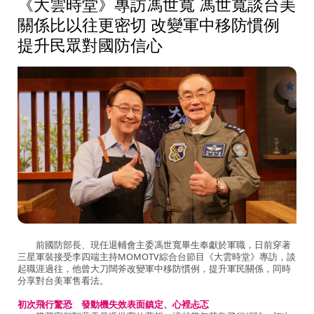
《大雲時堂》專訪馮世寬 馮世寬談台美
關係比以往更密切 改變軍中移防慣例
提升民眾對國防信心
前國防部長、現任退輔會主委馮世寬畢生奉獻於軍職，日前穿著
三星軍裝接受李四端主持MOMOTV綜合台節目《大雲時堂》專訪，談
起職涯過往，他曾大刀闊斧改變軍中移防慣例，提升軍民關係，同時
分享對台美軍售看法。
初次飛行驚恐 發動機失效表面鎮定、心裡忐忑