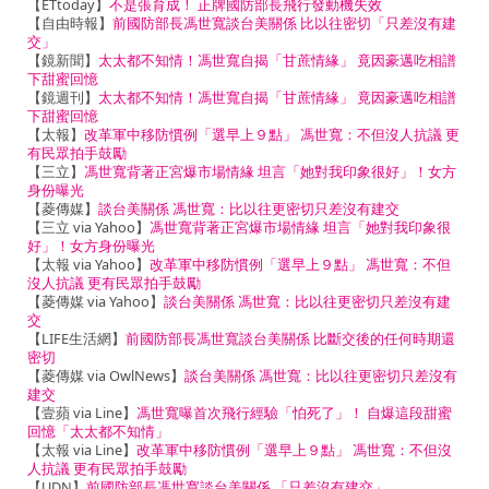
【ETtoday】
不是張育成！ 正牌國防部長飛行發動機失效
【自由時報】
前國防部長馮世寬談台美關係 比以往密切「只差沒有建
交」
【鏡新聞】
太太都不知情！馮世寬自揭「甘蔗情緣」 竟因豪邁吃相譜
下甜蜜回憶
【鏡週刊】
太太都不知情！馮世寬自揭「甘蔗情緣」 竟因豪邁吃相譜
下甜蜜回憶
【太報】
改革軍中移防慣例「選早上９點」 馮世寬：不但沒人抗議 更
有民眾拍手鼓勵
【三立】
馮世寬背著正宮爆市場情緣 坦言「她對我印象很好」！女方
身份曝光
【菱傳媒】
談台美關係 馮世寬：比以往更密切只差沒有建交
【三立 via Yahoo】
馮世寬背著正宮爆市場情緣 坦言「她對我印象很
好」！女方身份曝光
【太報 via Yahoo】
改革軍中移防慣例「選早上９點」 馮世寬：不但
沒人抗議 更有民眾拍手鼓勵
【菱傳媒 via Yahoo】
談台美關係 馮世寬：比以往更密切只差沒有建
交
【LIFE生活網】
前國防部長馮世寬談台美關係 比斷交後的任何時期還
密切
【菱傳媒 via OwlNews】
談台美關係 馮世寬：比以往更密切只差沒有
建交
【壹蘋 via Line】
馮世寬曝首次飛行經驗「怕死了」！ 自爆這段甜蜜
回憶「太太都不知情」
【太報 via Line】
改革軍中移防慣例「選早上９點」 馮世寬：不但沒
人抗議 更有民眾拍手鼓勵
【UDN】
前國防部長馮世寬談台美關係 「只差沒有建交」