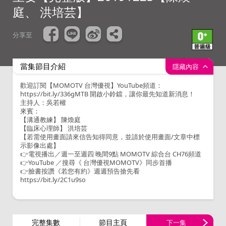
庭、 洪培芸】
分享至
當集節目介紹
隱藏內容
歡迎訂閱【MOMOTV 台灣優視】YouTube頻道：
https://bit.ly/336gMTB 開啟小鈴鐺，讓你最先知道新消息！
主持人：吳若權
來賓：
【溝通教練】 陳煥庭
【臨床心理師】 洪培芸
【若需使用畫面請來信告知得同意，並請於使用畫面/文章中標
示影像出處】
👉電視播出／週一至週四 晚間9點 MOMOTV 綜合台 CH76頻道
👉YouTube ／搜尋《 台灣優視MOMOTV》同步首播
👉臉書按讚《若您有約》週週預告搶先看
https://bit.ly/2C1u9so
完整集數
節目主頁
下一集