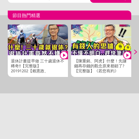
節目熱門精選
退休計畫提早做 三十歲退休不
【陳重銘、阿虎】什麼！先賺
稀奇!!【完整版】
錢再存錢的觀念原來都錯了?
20191202【賴憲政、
【完整版】《若您有約》
Winnie】
20191118