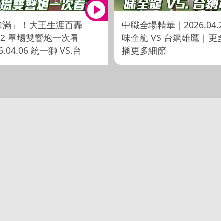
加滿」！大王生涯百轟
中職全場精華｜2026.04.
2 單場雙響炮一次看
味全龍 VS 台鋼雄鷹｜更
6.04.06 統一獅 VS.台
播更多細節
鷹】