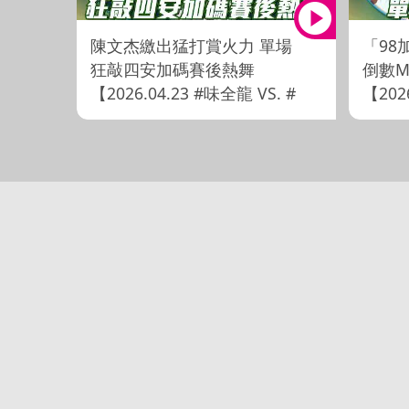
陳文杰繳出猛打賞火力 單場
「98
狂敲四安加碼賽後熱舞
倒數M
【2026.04.23 #味全龍 VS. #
【202
台鋼雄鷹】
鋼雄