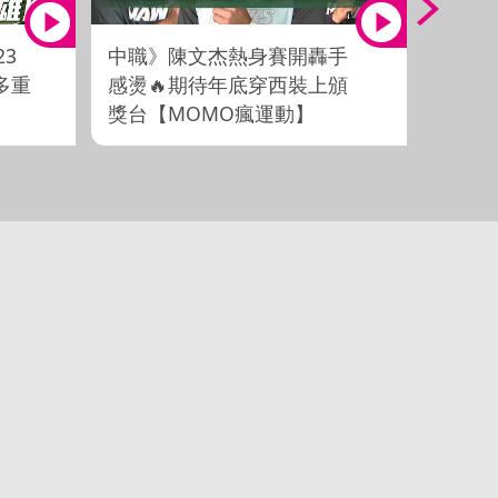
23
中職》陳文杰熱身賽開轟手
中職全場
多重
感燙🔥期待年底穿西裝上頒
味全龍
獎台【MOMO瘋運動】
播更