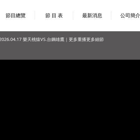
節目總覽
節 目 表
最新消息
公司簡
026.04.17 樂天桃猿VS.台鋼雄鷹｜更多重播更多細節