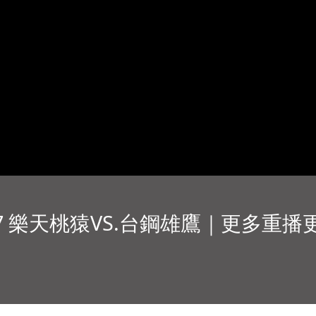
.17 樂天桃猿VS.台鋼雄鷹｜更多重