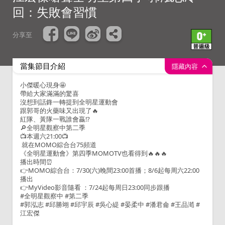
回：失敗會習慣
分享至
當集節目介紹
隱藏內容
小傑暖心現身🤩
帶給大家滿滿的驚喜
沒想到話鋒一轉提到全明星運動會
跟郭哥的火藥味又出現了🔥
紅隊、黃隊一戰誰會贏⁉
🔎全明星觀察中第二季
📺本週六21:00📺
就在MOMO綜合台75頻道
《全明星運動會》第四季MOMOTV也看得到🔥🔥🔥
播出時間⏰
👉MOMO綜合台：7/30(六)晚間23:00首播；8/6起每周六22:00
播出
👉MyVideo影音隨看 ：7/24起每周日23:00同步跟播
#全明星觀察中 #第二季
#郭泓志 #邱勝翊 #邱宇辰 #吳心緹 #晏柔中 #潘君侖 #王品澔 #
江宏傑