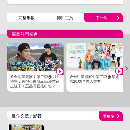
完整集數
節目主頁
下一集
節目熱門精選
🔎全明星觀察中第二季🏠#11
🔎全明星觀察中第二季🏠每週
預告：民宿少東Masha潘君侖
六20:00再度入住💖
上線了！王品澔直接出包？
延伸文章 / 影音
看更多