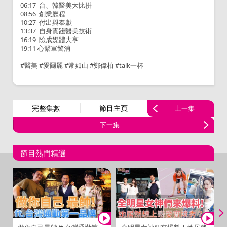
06:17 台、韓醫美大比拼
08:56 創業歷程
10:27 付出與奉獻
13:37 自身實踐醫美技術
16:19 險成媒體大亨
19:11 心繫軍警消
#醫美 #愛爾麗 #常如山 #鄭偉柏 #talk一杯
完整集數
節目主頁
上一集
下一集
節目熱門精選