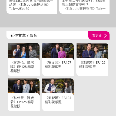
做你自己最帥 ft.台灣通勤第一
全明星女神們來爆料！她居然
品牌_《E!Studio藝鏡到底》
想上戀愛實境秀？
Talk一杯ep39
_《E!Studio藝鏡到底》Talk一
杯EP59
延伸文章 / 影音
看更多
《黃瀞怡、陳潔
《梁文音》EP.127
《陳婉若》EP.126
瑤》EP.128 精彩
精彩花絮照
精彩花絮照
花絮照
《林佳辰、陳婉
《柴智屏》EP.124
若》EP.125 精彩
精彩花絮照
花絮照