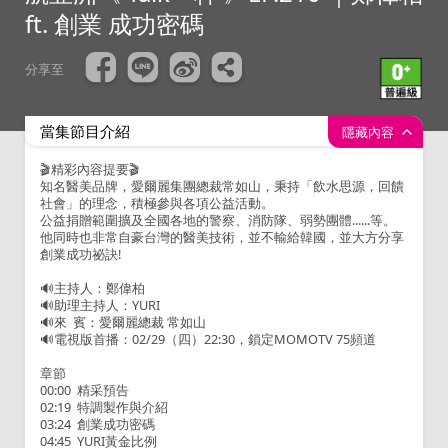
ft. 創業 成功密碼
分享至
當集節目介紹
隱藏內容
🎬精彩內容提要🎬
知名醫美品牌，愛爾麗集團總裁常如山，秉持「飲水思源，回饋
社會」的理念，積極參與各項公益活動。
公益捐贈範圍擴及全國各地的警察、消防隊、弱勢團體......等。
他同時也非常自豪台灣的醫美技術，並不輸給韓國，並大方分享
創業成功祕訣!
🔊主持人：鄭偉柏
🔊助理主持人：YURI
🔊來 賓：愛爾麗總裁 常如山
🔊電視版首播：02/29（四）22:30，鎖定MOMOTV 75頻道
章節
00:00 精采預告
02:19 特調製作與介紹
03:24 創業成功密碼
04:45 YURI黃金比例