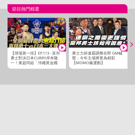
節目熱門精選
【球場第一排】EP.113 - 富邦
勇士力拚連霸調整在即 GM喊
勇士對決日本CURRY岸本隆
聲：今年主場將更為精彩
一！東超同組「沖繩黃金國
【MOMO瘋運動】
王」與「韓國安養KGC」是什
麼樣的球隊？