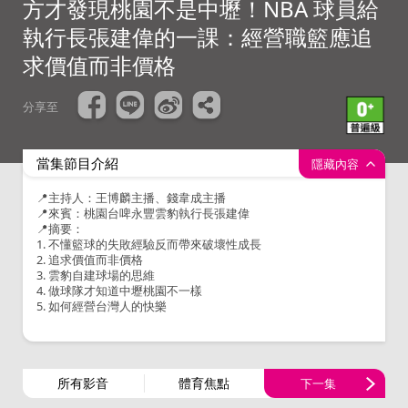
方才發現桃園不是中壢！NBA 球員給
執行長張建偉的一課：經營職籃應追
求價值而非價格
分享至
當集節目介紹
隱藏內容
📍主持人：王博麟主播、錢韋成主播
📍來賓：桃園台啤永豐雲豹執行長張建偉
📍摘要：
1. 不懂籃球的失敗經驗反而帶來破壞性成長
2. 追求價值而非價格
3. 雲豹自建球場的思維
4. 做球隊才知道中壢桃園不一樣
5. 如何經營台灣人的快樂
所有影音
體育焦點
下一集