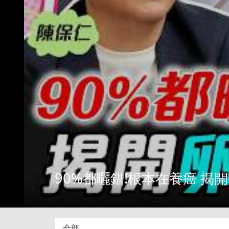
90%都曬錯!根本在養癌 揭開卵