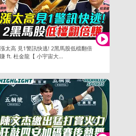
漲太高 見1警訊快逃! 2黑馬股低檔翻倍
賺 ft. 杜金龍【 小宇宙大...