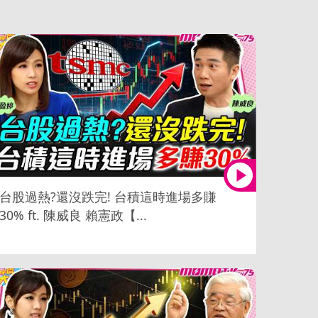
台股過熱?還沒跌完! 台積這時進場多賺
30% ft. 陳威良 賴憲政【...