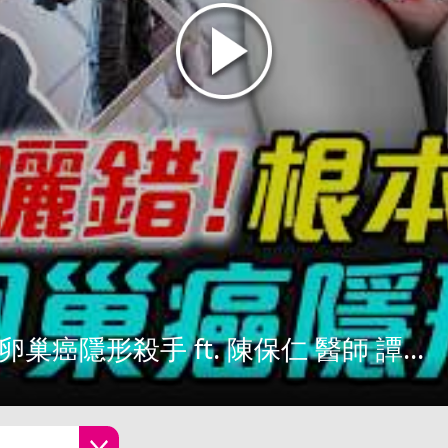
巢癌隱形殺手 ft. 陳保仁 醫師 譚...