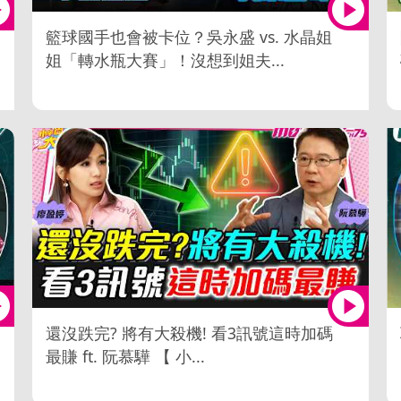
籃球國手也會被卡位？吳永盛 vs. 水晶姐
姐「轉水瓶大賽」！沒想到姐夫...
還沒跌完? 將有大殺機! 看3訊號這時加碼
最賺 ft. 阮慕驊 【 小...