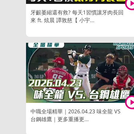
牙齦萎縮還有救? 每天1習慣讓牙肉長回
來 ft. 炫晨 譚敦慈【 小宇...
中職全場精華｜2026.04.23 味全龍 VS
台鋼雄鷹｜更多重播更...