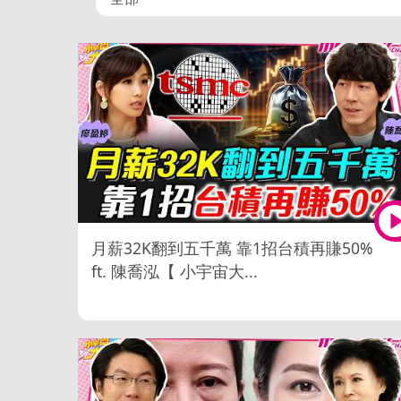
月薪32K翻到五千萬 靠1招台積再賺50%
ft. 陳喬泓【 小宇宙大...