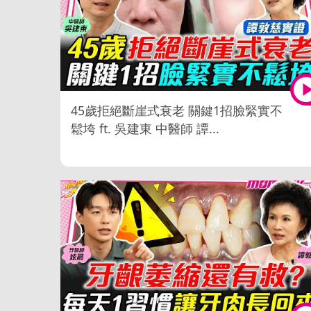
45歲拒絕斷崖式衰老 關鍵1招臉緊實不
鬆垮 ft. 吳建東 中醫師 譚...