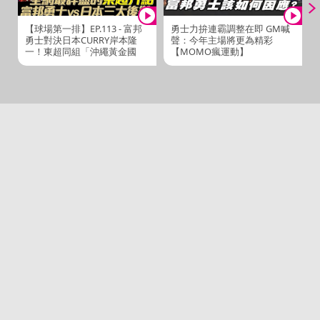
【球場第一排】EP.113 - 富邦
勇士力拚連霸調整在即 GM喊
勇士對決日本CURRY岸本隆
聲：今年主場將更為精彩
一！東超同組「沖繩黃金國
【MOMO瘋運動】
王」與「韓國安養KGC」是什
麼樣的球隊？