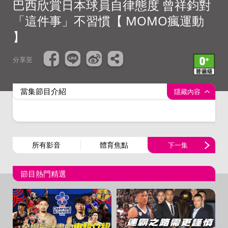
巴西欣賞日本球員自律態度 曾祥鈞對
「這件事」不習慣【 MOMO瘋運動
】
分享至
當集節目介紹
隱藏內容
所有影音
體育焦點
下一集
節目熱門精選