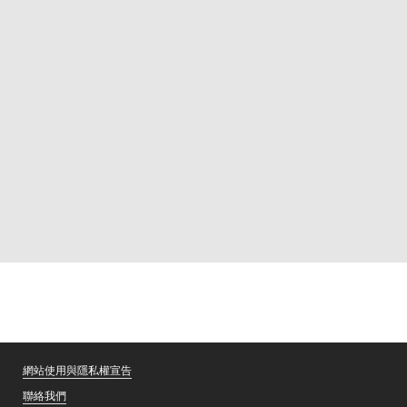
網站使用與隱私權宣告
聯絡我們