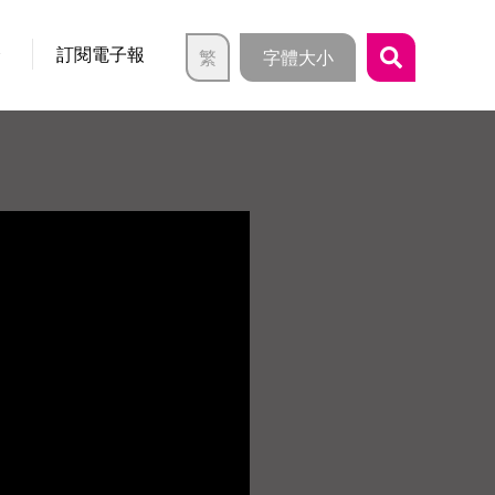
介
訂閱電子報
繁
字體大小