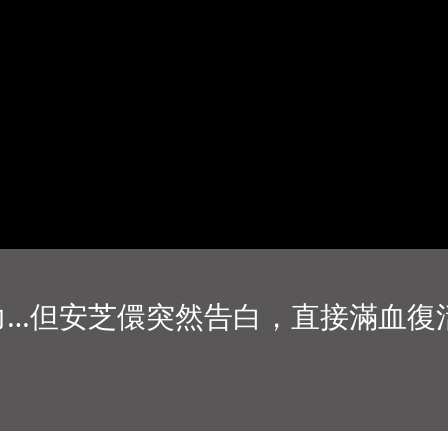
…但安芝儇突然告白，直接滿血復活