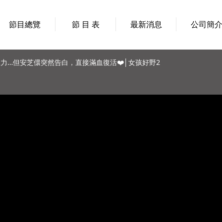
節目總覽
節 目 表
最新消息
公司簡
力…但安芝儇突然告白，直接滿血復活❤️│女孩好野2