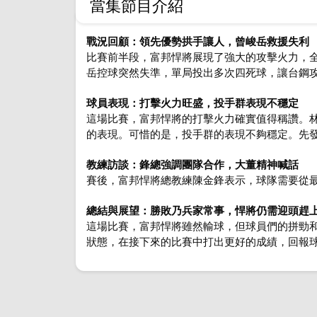
當集節目介紹
戰況回顧：
領先優勢拱手讓人，曾峻岳救援失利
比賽前半段，富邦悍將展現了強大的攻擊火力，全
岳控球突然失準，單局投出多次四死球，讓台鋼攻
球員表現：打擊火力旺盛，投手群表現不穩定
這場比賽，富邦悍將的打擊火力確實值得稱讚。林
的表現。可惜的是，投手群的表現不夠穩定。先
教練訪談：鋒總強調團隊合作，大董精神喊話
賽後，富邦悍將總教練陳金鋒表示，球隊需要從
總結與展望：勝敗乃兵家常事，悍將仍需迎頭趕
這場比賽，富邦悍將雖然輸球，但球員們的拼勁
狀態，在接下來的比賽中打出更好的成績，回報