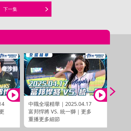
下一集
14
中職全場精華｜2025.04.17
李東洺
｜更
富邦悍將 VS. 統一獅｜更多
富邦奪勝
重播更多細節
雄鷹 