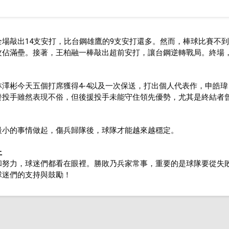
場敲出14支安打，比台鋼雄鷹的9支安打還多。然而，棒球比賽不
佔滿壘。接著，王柏融一棒敲出超前安打，讓台鋼逆轉戰局。終場，
澤彬今天五個打席獲得4-4以及一次保送，打出個人代表作，申皓
發投手雖然表現不俗，但後援投手未能守住領先優勢，尤其是終結者
最小的事情做起，傷兵歸隊後，球隊才能越來越穩定。
上
和努力，球迷們都看在眼裡。勝敗乃兵家常事，重要的是球隊要從失
球迷們的支持與鼓勵！