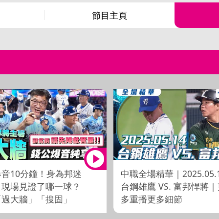
節目主頁
音10分鐘！身為邦迷
中職全場精華｜2025.05.
，現場見證了哪一球？
台鋼雄鷹 VS. 富邦悍將
「過大牆」「搜固」
多重播更多細節
裂」「Foul pole 決