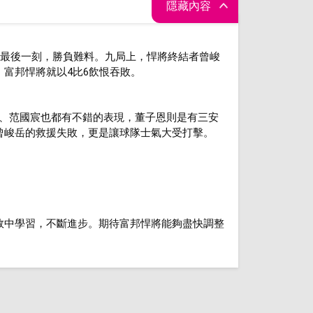
隱藏內容
到最後一刻，勝負難料。九局上，悍將終結者曾峻
富邦悍將就以4比6飲恨吞敗。
瑋、范國宸也都有不錯的表現，董子恩則是有三安
曾峻岳的救援失敗，更是讓球隊士氣大受打擊。
敗中學習，不斷進步。期待富邦悍將能夠盡快調整