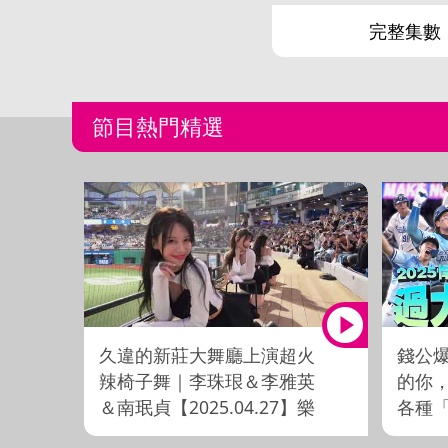
完整集數
節目熱門精選
久違的新莊大舞廳上演超火
錢公爆
辣椅子舞｜李珠珢＆李雅英
的你
＆南珉貞【2025.04.27】樂
各種
天桃猿 VS. 富邦悍將
「峰砲炸