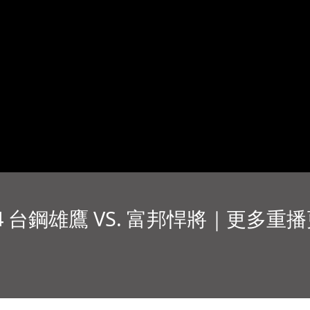
14 台鋼雄鷹 VS. 富邦悍將｜更多重