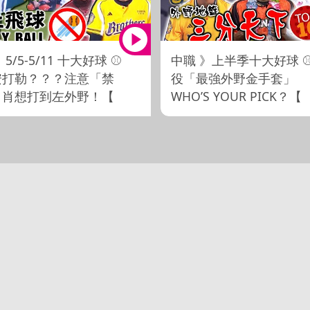
5/5-5/11 十大好球 ⚾
中職 》上半季十大好球 
安打勒？？？注意「禁
役「最強外野金手套」
」肖想打到左外野！【
WHO’S YOUR PICK？【
O瘋運動 】
MOMO瘋運動 】