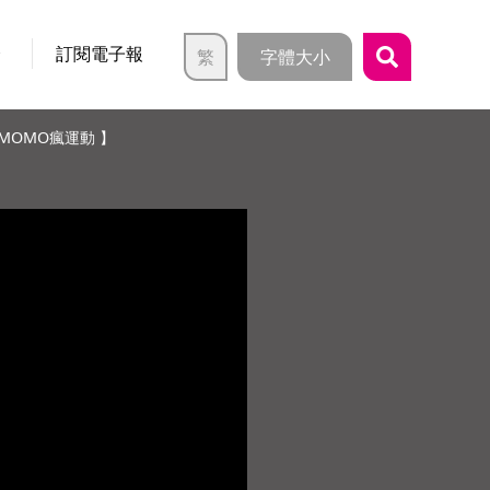
介
訂閱電子報
繁
字體大小
MOMO瘋運動 】