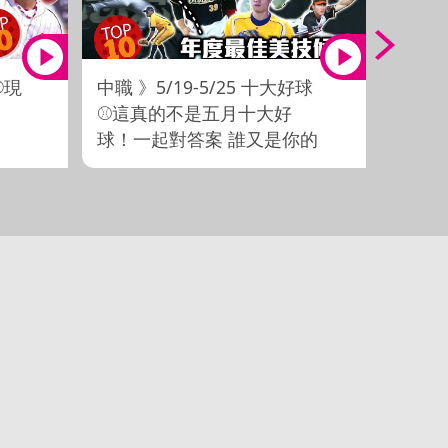
⚾現
中職 》5/19-5/25 十大好球
中職 》
⚾這真的不是五月十大好
搶下
球！一起對答案 誰又是你的
火隊」
遺珠之憾【 MOMO瘋運動
前上演
】
】