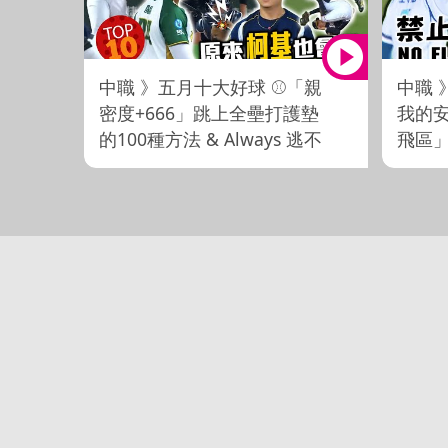
中職 》五月十大好球 ⚾「親
中職 》
密度+666」跳上全壘打護墊
我的
的100種方法 & Always 逃不
飛區
出的「天網、靖區」【
MOM
MOMO瘋運動 】