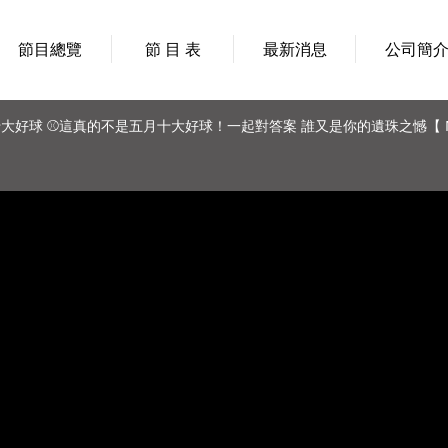
節目總覽
節 目 表
最新消息
公司簡
/25 十大好球 ⚾這真的不是五月十大好球！一起對答案 誰又是你的遺珠之憾【 