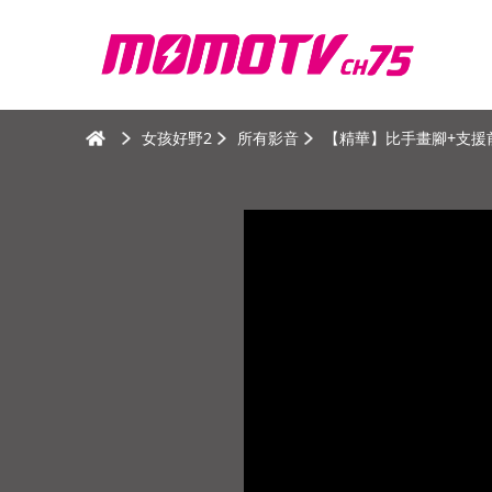
女孩好野2
所有影音
【精華】比手畫腳+支援前