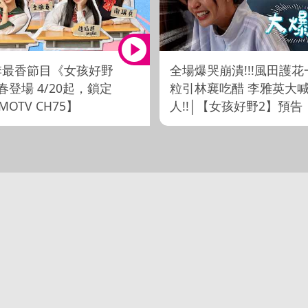
季最香節目《女孩好野
全場爆哭崩潰!!!風田護花
春登場 4/20起，鎖定
粒引林襄吃醋 李雅英大
OTV CH75】
人!!│【女孩好野2】預告