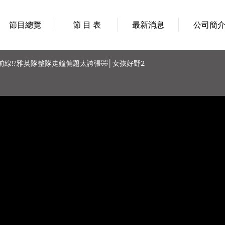
節目總覽
節 目 表
最新消息
公司簡
線⁉️雅英隊整隊走鐘偏題太誇張🤣│女孩好野2