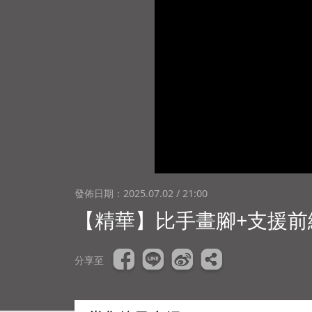
發佈日期：
2025.07.02 / 21:00
【精華】比手畫腳+支援前線
分享至