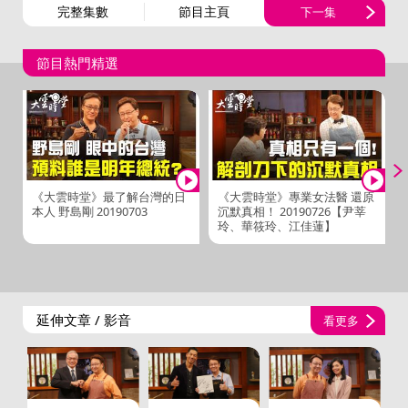
完整集數
節目主頁
下一集
節目熱門精選
《大雲時堂》最了解台灣的日
《大雲時堂》專業女法醫 還原
本人 野島剛 20190703
沉默真相！ 20190726【尹莘
玲、華筱玲、江佳蓮】
延伸文章 / 影音
看更多