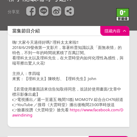
分享至
當集節目介紹
隱藏內容
嗨! 大家今天過得好嗎? 理科太太來啦!!
2018/6/29發佈第一支影片，靠著科普知識以及「面無表情」的
特色，不到一年的時間就累積了百萬訂閱。
看理科太太以及理科先生，在大雲時堂內如何化理性為感性，與
端哥擦出驚人火花!
主持人：李四端
來賓：【理科太太】陳映彤、【理科先生】John
【若需使用畫面請來信告知取得同意，並請於使用畫面/文章中
標示影像出處】
👉電視播出／週一至週五 晚間10點 MOMOTV 綜合台CH76頻道
👉YouTube ／搜尋《大雲時堂》播出後晚間23:00準時放送
👉臉書按讚《大雲時堂》搶先看
https://www.facebook.com/D
awindining