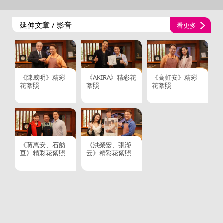
延伸文章 / 影音
看更多
《陳威明》精彩
《AKIRA》精彩花
《高虹安》精彩
花絮照
絮照
花絮照
《蔣萬安、石舫
《洪榮宏、張瀞
亘》精彩花絮照
云》精彩花絮照