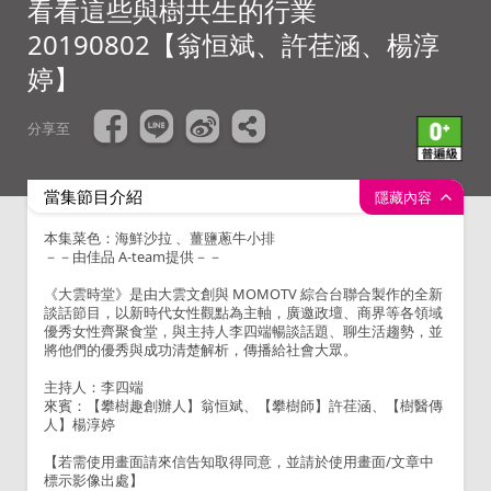
看看這些與樹共生的行業
20190802【翁恒斌、許荏涵、楊淳
婷】
分享至
當集節目介紹
隱藏內容
本集菜色：海鮮沙拉 、薑鹽蔥牛小排
－－由佳品 A-team提供－－
《大雲時堂》是由大雲文創與 MOMOTV 綜合台聯合製作的全新
談話節目，以新時代女性觀點為主軸，廣邀政壇、商界等各領域
優秀女性齊聚食堂，與主持人李四端暢談話題、聊生活趨勢，並
將他們的優秀與成功清楚解析，傳播給社會大眾。
主持人：李四端
來賓：【攀樹趣創辦人】翁恒斌、【攀樹師】許荏涵、【樹醫傳
人】楊淳婷
【若需使用畫面請來信告知取得同意，並請於使用畫面/文章中
標示影像出處】