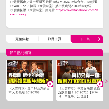
👉電視播出／週一至週五 晚間10點 MOMOTV綜合台CH76頻道
👉YouTube ／搜尋《大雲時堂》播出後晚間23:00準時放送
👉臉書按讚《大雲時堂》搶先看
https://www.facebook.com/D
awindining
完整集數
節目主頁
下一集
節目熱門精選
《大雲時堂》最了解台灣的日
《大雲時堂》專業女法醫 還原
本人 野島剛 20190703
沉默真相！ 20190726【尹莘
玲、華筱玲、江佳蓮】