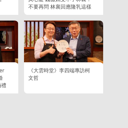
不要再問 林襄回應隆乳這樣
做
r
《大雲時堂》李四端專訪柯
婚
文哲
婚禮