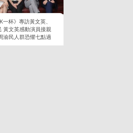
LK一杯》專訪黃文英、
民 黃文英感動演員接親
 周渝民人群恐懼七點過
上學