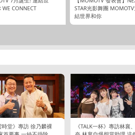
OTV 7月誕生! 連結世
【MOMOTV 發表會】NE
WE CONNECT
STAR光影舞團 MOMOT
結世界和你
雲時堂》專訪 徐乃麟裸
《TALK一杯》專訪林襄
床首要事 一絲不掛除
奈 林襄自爆想當助理 這