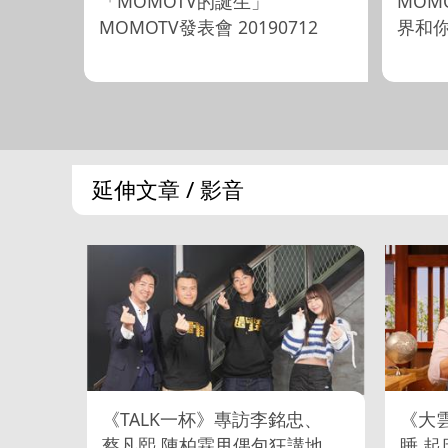
「MOMOTV的誕生」
MOM
MOMOTV發表會 20190712
界和你 
延伸文章 / 影音
《TALK一杯》專訪李銘忠、
《大
蔡凡熙 陳柏霖甩偶包狂講地
睡 起