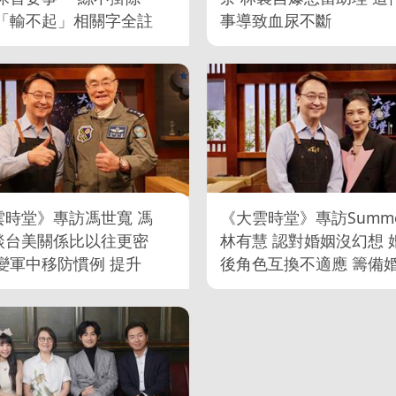
 「輸不起」相關字全註
事導致血尿不斷
談父母就哽咽
雲時堂》專訪馮世寬 馮
《大雲時堂》專訪Summe
談台美關係比以往更密
林有慧 認對婚姻沒幻想 
變軍中移防慣例 提升
後角色互換不適應 籌備
對國防信心
超焦慮 蕭敬騰貼心安慰