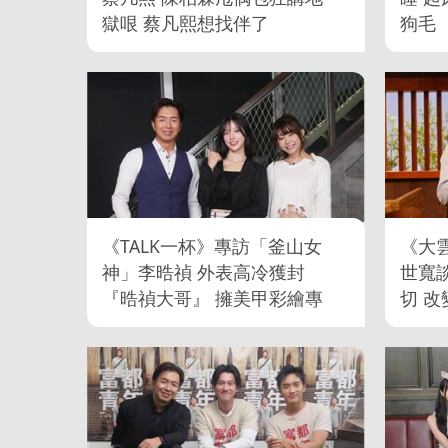
獄哏 蔡凡熙想找伴了
狗毛
冊 
《TALK一杯》專訪「釜山女
《大
神」李晧禎 外表高冷獲封
世寬
『晧禎大哥』 擁美甲彩繪專
切 改
長因勤儉
民眾