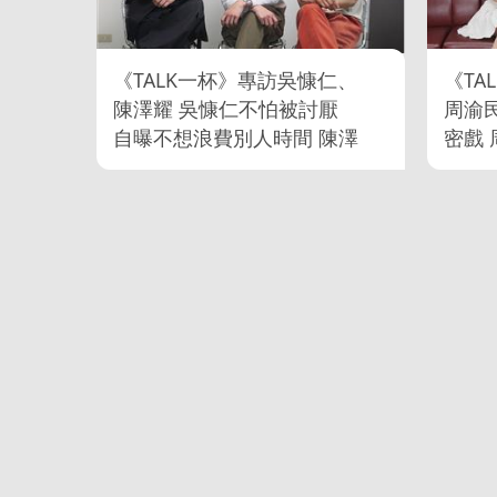
《TALK一杯》專訪吳慷仁、
《TA
陳澤耀 吳慷仁不怕被討厭
周渝
自曝不想浪費別人時間 陳澤
密戲
耀親熱戲尺度超大 被大力膠
後不
黏直呼超痛