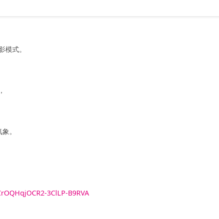
的觀影模式。
，
氣象。
UCrOQHqjOCR2-3ClLP-B9RVA