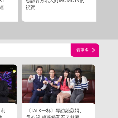
XT
感謝各方名人對MOMOTV的
【MO
V連
祝賀
體驗 
看更多
、莉
《TALK一杯》專訪錢薇娟、
件
吳心緹 錢薇娟受不了林襄：