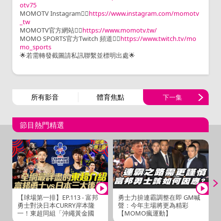
otv75
MOMOTV Instagram👉🏻
https://www.instagram.com/momotv
_tw
MOMOTV官方網站👉🏻
https://www.momotv.tw/
MOMO SPORTS官方Twitch 頻道👉🏻
https://www.twitch.tv/mo
mo_sports
🌟若需轉發截圖請私訊聯繫並標明出處🌟
所有影音
體育焦點
下一集
節目熱門精選
【球場第一排】EP.113 - 富邦
勇士力拚連霸調整在即 GM喊
勇士對決日本CURRY岸本隆
聲：今年主場將更為精彩
一！東超同組「沖繩黃金國
【MOMO瘋運動】