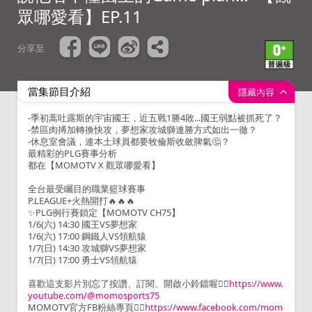
眾哪愛看】EP.11
分享至
當集節目介紹
隱藏內容
-季初蒿吐露斯的宇宙國王，近五戰1勝4敗...國王弱點被抓死了？
-禁區肉搏加轉換快攻，夢想家攻城獅連勝方式如出一徹？
-休息室會議，連本土球員都要牧倫斯收斂脾氣🤔？
最精彩的PLG賽事分析
都在【MOMOTV X 觀眾哪愛看】
全台最受矚目的職業籃球賽事
P.LEAGUE+火熱開打🔥🔥🔥
✨PLG例行賽鎖定【MOMOTV CH75】
1/6(六) 14:30 國王VS夢想家
1/6(六) 17:00 鋼鐵人VS領航猿
1/7(日) 14:30 攻城獅VS夢想家
1/7(日) 17:00 勇士VS領航猿
喜歡這支影片別忘了按讚、訂閱、開啟小鈴鐺喔👉🏻
h
ttps://www.
youtube.com/@momosports75
MOMOTV官方FB粉絲專頁👉🏻
https://www.facebook.com/mom