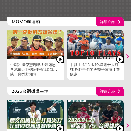
MOMO瘋運動
詳細介紹
中職》陳傑憲歸隊！朱迦恩、
中職 》4/13-4/19 單週十大好
李承齡...年輕好手輪流跳出，
球 外野手們的美技爭霸賽！劉
統一獅外野如何...
俊豪...
2026台鋼雄鷹主場
詳細介紹