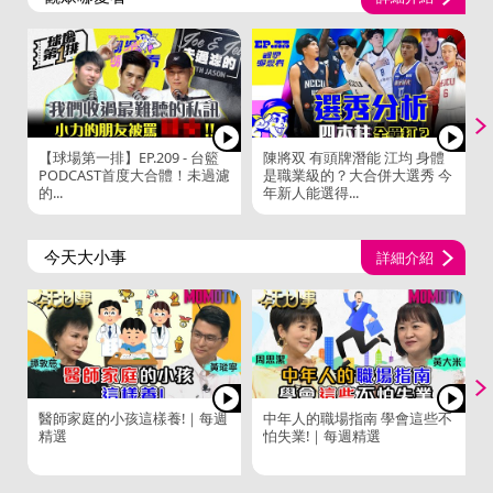
【球場第一排】EP.209 - 台籃
陳將双 有頭牌潛能 江均 身體
PODCAST首度大合體！未過濾
是職業級的？大合併大選秀 今
的...
年新人能選得...
今天大小事
詳細介紹
醫師家庭的小孩這樣養!｜每週
中年人的職場指南 學會這些不
精選
怕失業!｜每週精選