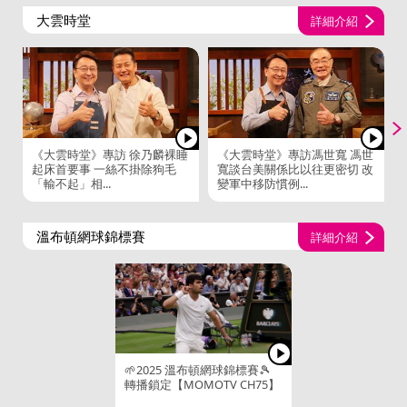
大雲時堂
詳細介紹
《大雲時堂》專訪 徐乃麟裸睡
《大雲時堂》專訪馮世寬 馮世
起床首要事 一絲不掛除狗毛
寬談台美關係比以往更密切 改
「輸不起」相...
變軍中移防慣例...
溫布頓網球錦標賽
詳細介紹
🌱2025 溫布頓網球錦標賽🎾
轉播鎖定【MOMOTV CH75】