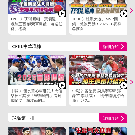
TPBL 》班獅回朝！票價贏一
TPBL 》體系大改、MVP回
場加五百 獅紫軍開啟「每週任
鍋、教練異動！2025-26賽季
務」德魯 ...
各隊面...
CPBL中華職棒
詳細介紹
中職 》無畏黃衫軍進犯！周佳
中職 》曾聖安 菜鳥賽季嶄露
樂神乎其技「守衛城邦」看到
鋒芒 李凱威：「明年繼續打給
富蘭戈、布坎南的...
我」 ⚾ 2...
球場第一排
詳細介紹