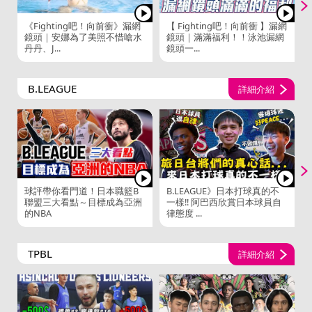
《Fighting吧！向前衝》漏網
【 Fighting吧！向前衝 】漏網
鏡頭｜安娜為了美照不惜嗆水
鏡頭｜滿滿福利！！泳池漏網
丹丹、J...
鏡頭一...
B.LEAGUE
詳細介紹
球評帶你看門道！日本職籃B
B.LEAGUE》日本打球真的不
聯盟三大看點～目標成為亞洲
一樣!! 阿巴西欣賞日本球員自
的NBA
律態度 ...
TPBL
詳細介紹