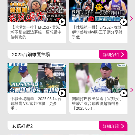
【球場第一排】EP.253 - 黃泓
【球場第一排】EP.252 - 攻城
瀚不是台版追夢綠，更想當中
獅李啓瑋Kiwi與王子綱分享射
信特攻的...
手低...
2025台鋼雄鷹主場
詳細介紹
中職全場精華｜2025.05.14 台
關鍵打席投出保送｜富邦投手
鋼雄鷹 VS. 富邦悍將｜更多
曾峻岳讓台鋼獲得超前機會
重...
【2025.05.1...
女孩好野2
詳細介紹