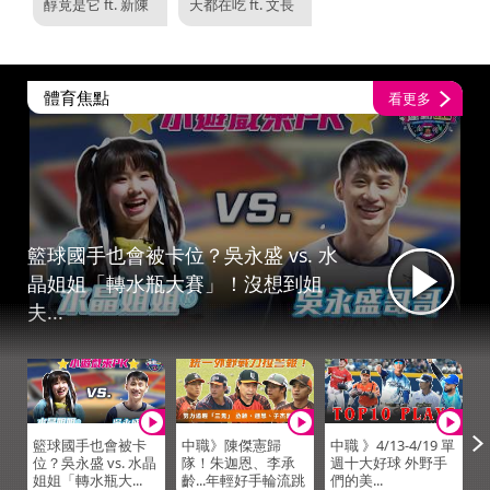
醇竟是它 ft. 新陳
天都在吃 ft. 文長
代謝科名醫 洪
安【小宇宙大爆...
建...
體育焦點
看更多
籃球國手也會被卡位？吳永盛 vs. 水
晶姐姐「轉水瓶大賽」！沒想到姐
夫...
籃球國手也會被卡
中職》陳傑憲歸
中職 》4/13-4/19 單
位？吳永盛 vs. 水晶
隊！朱迦恩、李承
週十大好球 外野手
姐姐「轉水瓶大...
齡...年輕好手輪流跳
們的美...