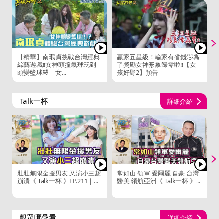
【精華】南珉貞挑戰台灣經典
贏家五星級！輸家有省錢🤣為
綜藝遊戲‼️女神頭撞氣球玩到
了獎勵女神形象歸零啦‼️【女
頭變籃球🤣｜女...
孩好野2】預告
Talk一杯
詳細介紹
壯壯無限金援男友 又演小三超
常如山 領軍 愛爾麗 自豪 台灣
崩潰《 Talk一杯 》EP.211｜...
醫美 領航亞洲《 Talk一杯 》...
觀眾哪愛看
詳細介紹