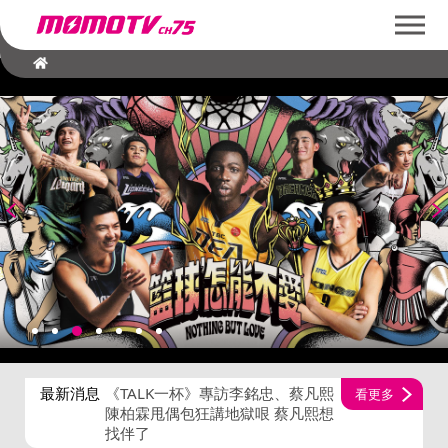
最新消息
《TALK一杯》專訪李銘忠、蔡凡熙
看更多
陳柏霖甩偶包狂講地獄哏 蔡凡熙想
找伴了