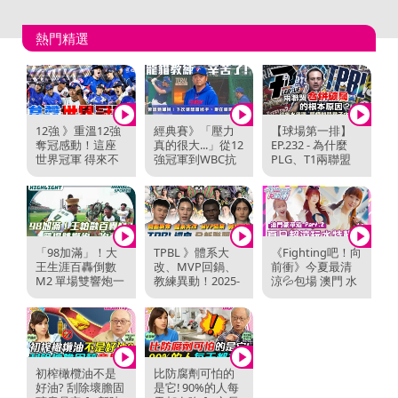
熱門精選
12強 》重溫12強
經典賽》「壓力
【球場第一排】
奪冠感動！這座
真的很大...」從12
EP.232 - 為什麼
世界冠軍 得來不
強冠軍到WBC抗
PLG、T1兩聯盟
易...台灣英雄 ...
韓，曾豪駒感性
還是合不起來？...
回顧...
「98加滿」！大
TPBL 》體系大
《Fighting吧！向
王生涯百轟倒數
改、MVP回鍋、
前衝》今夏最清
M2 單場雙響炮一
教練異動！2025-
涼💦包場 澳門 水
次看【2026.04....
26賽季 各隊面...
上樂園 An...
初榨橄欖油不是
比防腐劑可怕的
好油? 刮除壞膽固
是它! 90%的人每