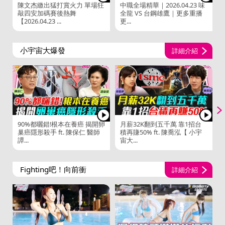
陳文杰繳出猛打賞火力 單場狂
中職全場精華｜2026.04.23 味
敲四安加碼賽後熱舞
全龍 VS 台鋼雄鷹｜更多重播
【2026.04.23 ...
更...
V
小宇宙大爆發
詳細介紹
90%都曬錯!根本在養癌 揭開卵
月薪32K翻到五千萬 靠1招台
巢癌隱形殺手 ft. 陳保仁 醫師
積再賺50% ft. 陳喬泓【 小宇
譚...
宙大...
Fighting吧！向前衝
詳細介紹