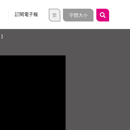
介
訂閱電子報
繁
字體大小
 】