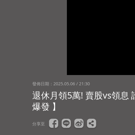
發佈日期：
2025.05.06 / 21:30
退休月領5萬! 賣股vs領息 
爆發 】
分享至