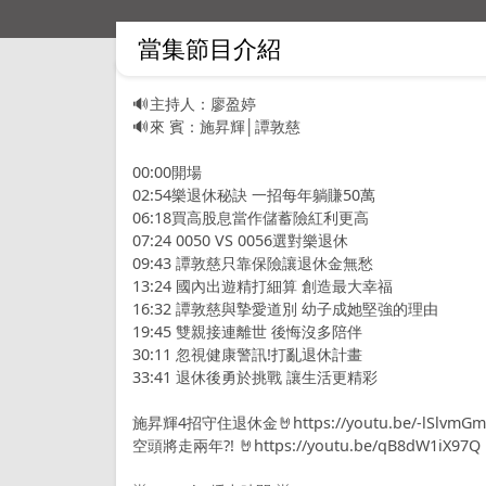
當集節目介紹
🔊主持人：廖盈婷
🔊來 賓：施昇輝│譚敦慈
00:00
開場
02:54
樂退休秘訣 一招每年躺賺50萬
06:18
買高股息當作儲蓄險紅利更高
07:24
0050 VS 0056選對樂退休
09:43
譚敦慈只靠保險讓退休金無愁
13:24
國內出遊精打細算 創造最大幸福
16:32
譚敦慈與摯愛道別 幼子成她堅強的理由
19:45
雙親接連離世 後悔沒多陪伴
30:11
忽視健康警訊!打亂退休計畫
33:41
退休後勇於挑戰 讓生活更精彩
施昇輝4招守住退休金🤘https://youtu.be/-lSlvmGm
空頭將走兩年?! 🤘https://youtu.be/qB8dW1iX97Q