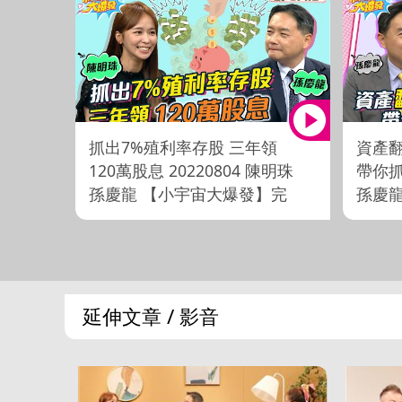
抓出7%殖利率存股 三年領
資產翻
120萬股息 20220804 陳明珠
帶你抓
孫慶龍 【小宇宙大爆發】完
孫慶龍
整版
發】
延伸文章 / 影音