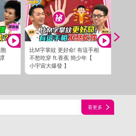
細胞
比M字掌紋 更好命! 有這手相
無腦投
譚
不愁吃穿 ft.香蕉 簡少年【
招讓
小宇宙大爆發 】
2022
宙大
看更多