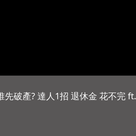
誰先破產? 達人1招 退休金 花不完 f