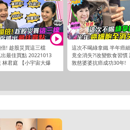
倍! 趁股災買這三檔
這次不喝綠拿鐵 半年癌
出最佳買點 20221013
竟全消失?!改變飲食習慣 
 林君庭 【小宇宙大爆
敦慈婆婆抗癌成功30年!
完整版
20230303 陳月卿 譚敦慈
【小宇宙大爆發】完整版