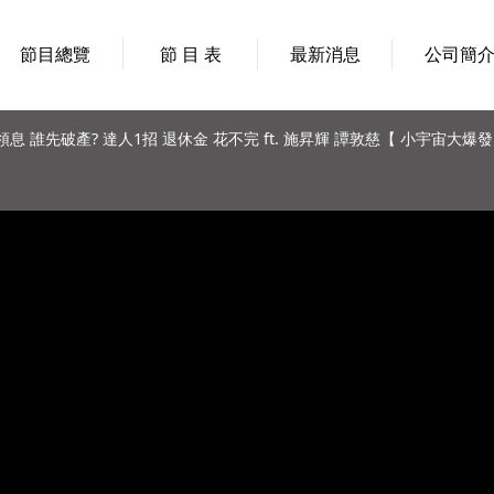
節目總覽
節 目 表
最新消息
公司簡
領息 誰先破產? 達人1招 退休金 花不完 ft. 施昇輝 譚敦慈【 小宇宙大爆發