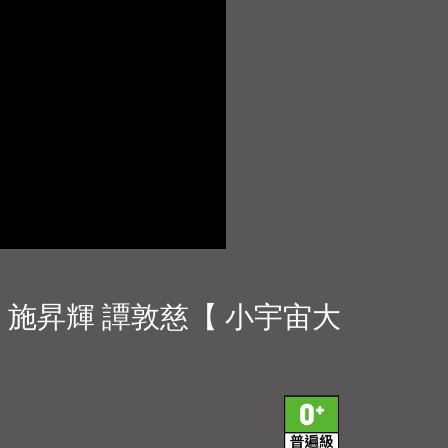
t. 施昇輝 譚敦慈【 小宇宙大