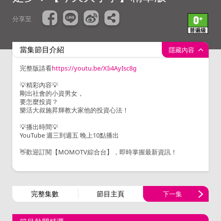
分享至
當集節目介紹
隱藏內容
完整版請看
https://youtu.be/XIi4AyIsc8g
💡精彩內容💡
剛出社會的小資男女，
要怎麼投資？
樂活大叔施昇輝教大家他的投資心法！
💡播出時間💡
YouTube 週三到週五 晚上10點播出
👋歡迎訂閱【MOMOTV綜合台】，即時掌握最新資訊！
完整集數
節目主頁
下一集