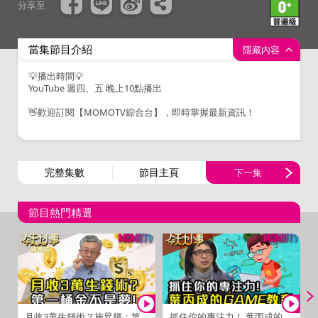
分享至
當集節目介紹
隱藏內容
💡播出時間💡
YouTube 週四、五 晚上10點播出
👋歡迎訂閱【MOMOTV綜合台】，即時掌握最新資訊！
完整集數
節目主頁
下一集
節目熱門精選
月收3萬生錢術？施昇輝：第
抓住你的專注力！ 葉丙成的