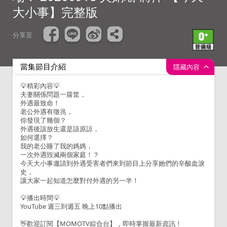
大小事】完整版
分享至
當集節目介紹
隱藏內容
💡精彩內容💡
夫妻關係問題一籮筐，
外遇最致命！
老公外遇有徵兆，
你發現了幾個？
外遇後該放生還是該原諒，
如何選擇？
我的老公睡了我的媽媽，
一次外遇毀滅兩個家庭！？
今天大小事邀請到外遇受害者們來到節目上分享她們的辛酸血淚
史，
讓大家一起知道怎麼對付外遇的另一半！
💡播出時間💡
YouTube 週三到週五 晚上10點播出
👋歡迎訂閱【MOMOTV綜合台】，即時掌握最新資訊！