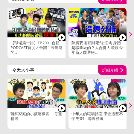
【球場第一排】EP.209 - 台籃
陳將双 有頭牌潛能 江均 身體
PODCAST首度大合體！未過濾
是職業級的？大合併大選秀 今
的...
年新人能選得...
今天大小事
詳細介紹
醫師家庭的小孩這樣養!｜每週
中年人的職場指南 學會這些不
精選
怕失業!｜每週精選