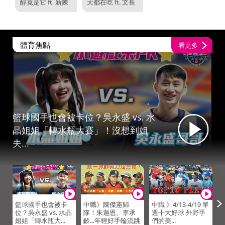
醇竟是它 ft. 新陳
天都在吃 ft. 文長
代謝科名醫 洪
安【小宇宙大爆...
建...
體育焦點
看更多
籃球國手也會被卡位？吳永盛 vs. 水
晶姐姐「轉水瓶大賽」！沒想到姐
夫...
籃球國手也會被卡
中職》陳傑憲歸
中職 》4/13-4/19 單
位？吳永盛 vs. 水晶
隊！朱迦恩、李承
週十大好球 外野手
姐姐「轉水瓶大...
齡...年輕好手輪流跳
們的美...