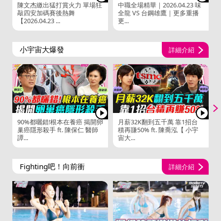
陳文杰繳出猛打賞火力 單場狂
中職全場精華｜2026.04.23 味
敲四安加碼賽後熱舞
全龍 VS 台鋼雄鷹｜更多重播
【2026.04.23 ...
更...
V
小宇宙大爆發
詳細介紹
90%都曬錯!根本在養癌 揭開卵
月薪32K翻到五千萬 靠1招台
巢癌隱形殺手 ft. 陳保仁 醫師
積再賺50% ft. 陳喬泓【 小宇
譚...
宙大...
Fighting吧！向前衝
詳細介紹