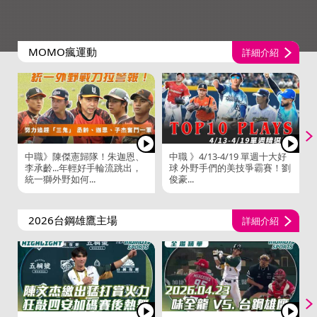
MOMO瘋運動
詳細介紹
中職》陳傑憲歸隊！朱迦恩、
中職 》4/13-4/19 單週十大好
李承齡...年輕好手輪流跳出，
球 外野手們的美技爭霸賽！劉
統一獅外野如何...
俊豪...
2026台鋼雄鷹主場
詳細介紹