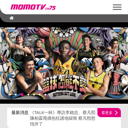
最新消息
《TALK一杯》專訪李銘忠、蔡凡熙
看更多
陳柏霖甩偶包狂講地獄哏 蔡凡熙想
找伴了