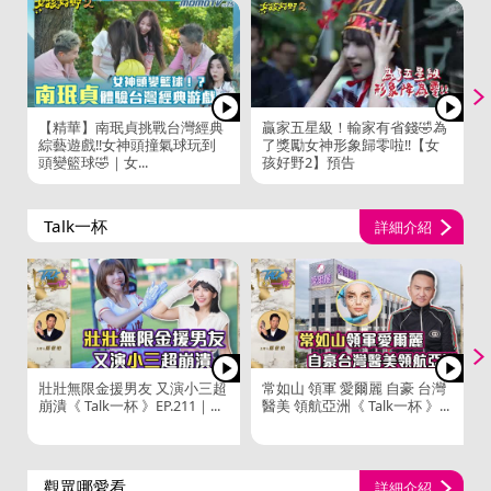
【精華】南珉貞挑戰台灣經典
贏家五星級！輸家有省錢🤣為
綜藝遊戲‼️女神頭撞氣球玩到
了獎勵女神形象歸零啦‼️【女
頭變籃球🤣｜女...
孩好野2】預告
Talk一杯
詳細介紹
壯壯無限金援男友 又演小三超
常如山 領軍 愛爾麗 自豪 台灣
崩潰《 Talk一杯 》EP.211｜...
醫美 領航亞洲《 Talk一杯 》...
觀眾哪愛看
詳細介紹