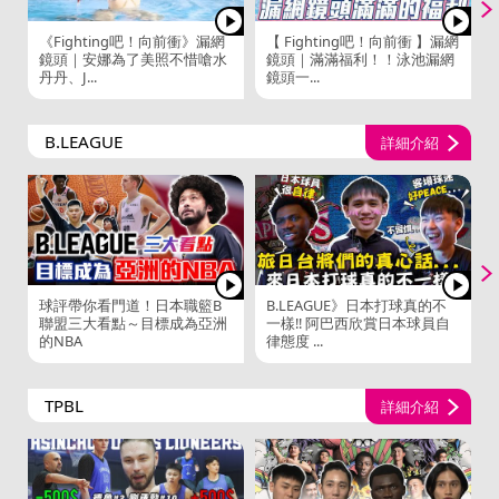
《Fighting吧！向前衝》漏網
【 Fighting吧！向前衝 】漏網
鏡頭｜安娜為了美照不惜嗆水
鏡頭｜滿滿福利！！泳池漏網
丹丹、J...
鏡頭一...
B.LEAGUE
詳細介紹
球評帶你看門道！日本職籃B
B.LEAGUE》日本打球真的不
聯盟三大看點～目標成為亞洲
一樣!! 阿巴西欣賞日本球員自
的NBA
律態度 ...
TPBL
詳細介紹