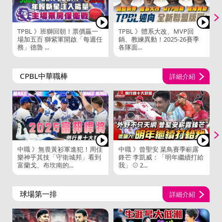
TPBL 》班獅回朝！票價贏一
TPBL 》體系大改、MVP回
場加五百 獅紫軍開啟「每週任
鍋、教練異動！2025-26賽季
務」德魯 ...
各隊面...
CPBL中華職棒
詳細介紹
中職 》無畏黃衫軍進犯！周佳
中職 》曾聖安 菜鳥賽季嶄露
樂神乎其技「守衛城邦」看到
鋒芒 李凱威：「明年繼續打給
富蘭戈、布坎南的...
我」 ⚾ 2...
球場第一排
詳細介紹