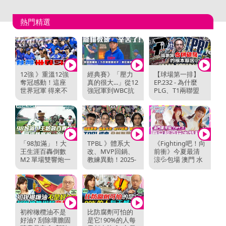
熱門精選
12強 》重溫12強
經典賽》「壓力
【球場第一排】
奪冠感動！這座
真的很大...」從12
EP.232 - 為什麼
世界冠軍 得來不
強冠軍到WBC抗
PLG、T1兩聯盟
易...台灣英雄 ...
韓，曾豪駒感性
還是合不起來？...
回顧...
「98加滿」！大
TPBL 》體系大
《Fighting吧！向
王生涯百轟倒數
改、MVP回鍋、
前衝》今夏最清
M2 單場雙響炮一
教練異動！2025-
涼💦包場 澳門 水
次看【2026.04....
26賽季 各隊面...
上樂園 An...
初榨橄欖油不是
比防腐劑可怕的
好油? 刮除壞膽固
是它! 90%的人每