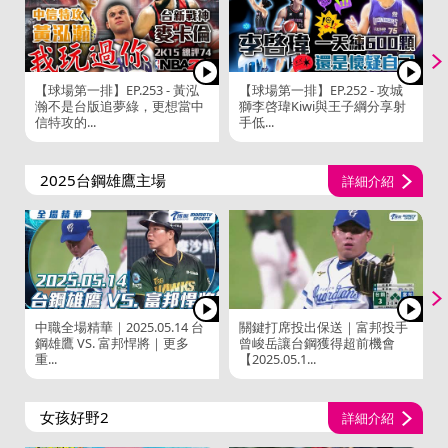
【球場第一排】EP.253 - 黃泓
【球場第一排】EP.252 - 攻城
瀚不是台版追夢綠，更想當中
獅李啓瑋Kiwi與王子綱分享射
信特攻的...
手低...
2025台鋼雄鷹主場
詳細介紹
中職全場精華｜2025.05.14 台
關鍵打席投出保送｜富邦投手
鋼雄鷹 VS. 富邦悍將｜更多
曾峻岳讓台鋼獲得超前機會
重...
【2025.05.1...
女孩好野2
詳細介紹