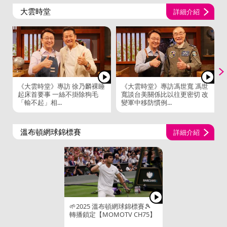
大雲時堂
詳細介紹
《大雲時堂》專訪 徐乃麟裸睡
《大雲時堂》專訪馮世寬 馮世
起床首要事 一絲不掛除狗毛
寬談台美關係比以往更密切 改
「輸不起」相...
變軍中移防慣例...
溫布頓網球錦標賽
詳細介紹
🌱2025 溫布頓網球錦標賽🎾
轉播鎖定【MOMOTV CH75】